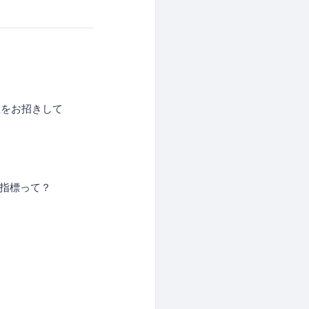
？
社
をお招きして
oの指標って？