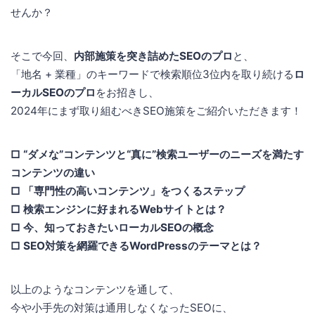
せんか？
そこで今回、
内部施策を突き詰めたSEOのプロ
と、
「地名 + 業種」のキーワードで検索順位3位内を取り続ける
ロ
ーカルSEOのプロ
をお招きし、
2024年にまず取り組むべきSEO施策をご紹介いただきます！
□ “ダメな”コンテンツと“真に”検索ユーザーのニーズを満たす
コンテンツの違い
□ 「専門性の高いコンテンツ」をつくるステップ
□ 検索エンジンに好まれるWebサイトとは？
□ 今、知っておきたいローカルSEOの概念
□ SEO対策を網羅できるWordPressのテーマとは？
以上のようなコンテンツを通して、
今や小手先の対策は通用しなくなったSEOに、